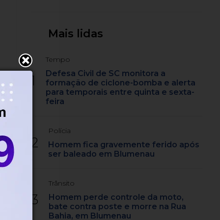
em SC
Mais lidas
Tempo
Defesa Civil de SC monitora a
1
formação de ciclone-bomba e alerta
para temporais entre quinta e sexta-
feira
Polícia
2
Homem fica gravemente ferido após
ser baleado em Blumenau
Trânsito
3
Homem perde controle da moto,
bate contra poste e morre na Rua
Bahia, em Blumenau