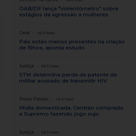
Há 4 horas
OAB/DF lança "violentômetro" sobre
estágios da agressão a mulheres
Geral
Há 4 horas
Pais estão menos presentes na criação
de filhos, aponta estudo
Justiça
Há 5 horas
STM determina perda de patente de
militar acusado de transmitir HIV
Prisco Paraíso
Há 5 horas
Mídia domesticada, Centrão comprado
e Supremo fazendo jogo sujo
Justiça
Há 5 horas