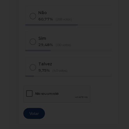
Não
60,77%
(268 votos)
Sim
29,48%
(130 votos)
Talvez
9,75%
(43 votos)