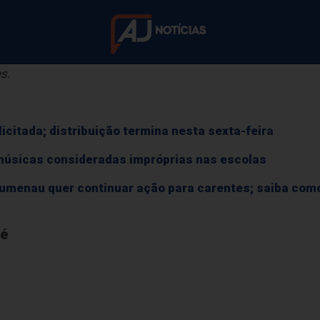
a Doutor Blumenau, em Indaial e Rua Bahia, em Blumenau. Por
s.
ontram corpo carb
licitada; distribuição termina nesta sexta-feira
ro em chamas em 
e músicas consideradas impróprias nas escolas
Blumenau quer continuar ação para carentes; saiba com
contram corpo carbonizado dentro de carro em cham
sé