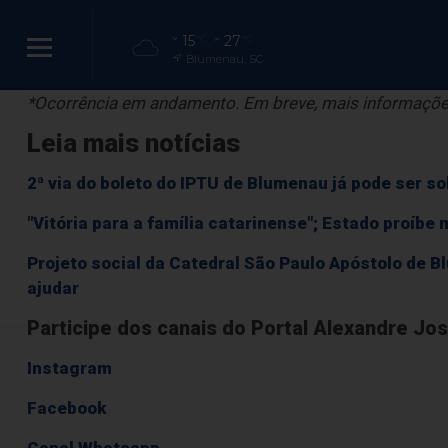
Por conta do acidente, o trânsito está lento entre a Ru
15
27
°C
°C
Blumenau, SC
isso, a orientação é usar rotas alternativas.
*Ocorrência em andamento. Em breve, mais informaçõe
Leia mais notícias
Bombeiros enc
2ª via do boleto do IPTU de Blumenau já pode ser so
de car
"Vitória para a família catarinense"; Estado proíb
Projeto social da Catedral São Paulo Apóstolo de 
Bombeiros en
ajudar
Participe dos canais do Portal Alexandre Jo
Instagram
Facebook
Canal Whatsapp