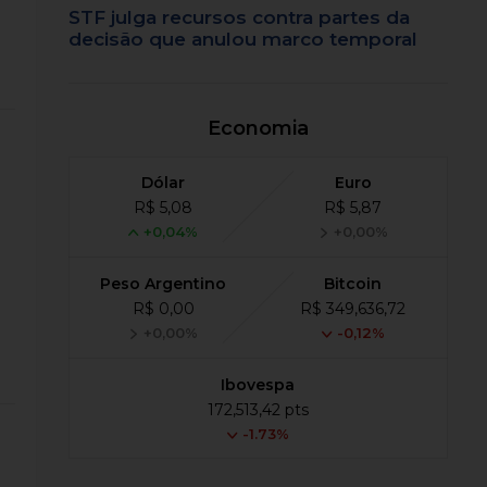
STF julga recursos contra partes da
decisão que anulou marco temporal
Economia
Dólar
Euro
R$ 5,08
R$ 5,87
+0,04%
+0,00%
Peso Argentino
Bitcoin
R$ 0,00
R$ 349,636,72
+0,00%
-0,12%
Ibovespa
172,513,42 pts
-1.73%