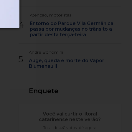
Atenção, motoristas
4
Entorno do Parque Vila Germânica
passa por mudanças no trânsito a
partir desta terça-feira
André Bonomini
5
Auge, queda e morte do Vapor
Blumenau II
Enquete
Você vai curtir o litoral
catarinense neste verão?
Total de 441 votos até agora