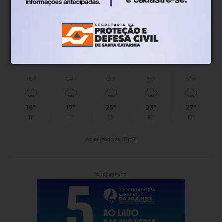
12°
0.22km/h
100%
Sensação
Vento
Umidade
20%
06h50
05h53
(0.28mm)
Chance de chuva
Nascer do sol
Pôr do sol
TER
QUA
QUI
SEX
SÁB
16°
17°
25°
23°
27°
11°
11°
13°
16°
17°
Atualizado às 07h01
PUBLICIDADE