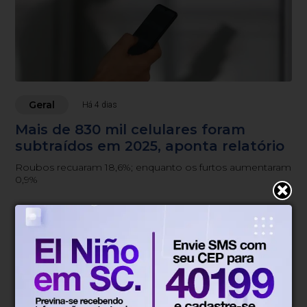
Geral
Há 4 dias
Mais de 830 mil celulares foram
subtraídos em 2025, aponta relatório
Roubos recuaram 18,6%; enquanto os furtos aumentaram
0,9%
Blumenau, SC
12°
Tempo nublado
Mín.
11°
Máx.
14°