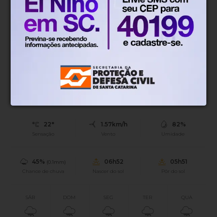
em São Paulo
Sindicato mantém estado de greve para acompanhar
acordo
Blumenau, SC
22°
Parcialmente nublado
Mín.
15°
Máx.
27°
22°
1.57km/h
82%
Sensação
Vento
Umidade
45%
06h52
05h51
(0.1mm)
Chance de chuva
Nascer do sol
Pôr do sol
SÁB
DOM
SEG
TER
QUA