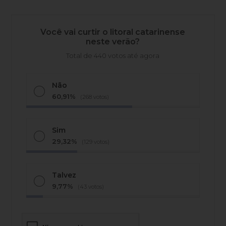
Você vai curtir o litoral catarinense
neste verão?
Total de 440 votos até agora
Não
60,91%
(268 votos)
Sim
29,32%
(129 votos)
Talvez
9,77%
(43 votos)