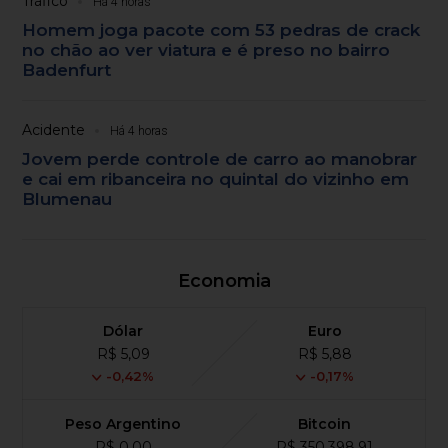
Tráfico
Há 4 horas
Homem joga pacote com 53 pedras de crack
no chão ao ver viatura e é preso no bairro
Badenfurt
Acidente
Há 4 horas
Jovem perde controle de carro ao manobrar
e cai em ribanceira no quintal do vizinho em
Blumenau
Economia
Dólar
Euro
R$ 5,09
R$ 5,88
-0,42%
-0,17%
Peso Argentino
Bitcoin
R$ 0,00
R$ 350,398,91