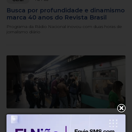
Busca por profundidade e dinamismo
marca 40 anos do Revista Brasil
Programa da Rádio Nacional inovou com duas horas de
jornalismo diário
Geral
Há 2 dias
Termina a greve nas linhas de trens