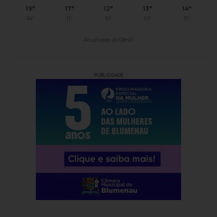
19°
17°
12°
13°
14°
14°
11°
10°
10°
11°
Atualizado às 09h01
PUBLICIDADE