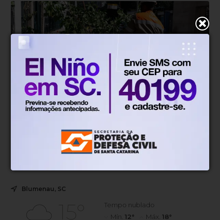
Geral
Há 2 dias
Ventos diminuem de intensidade e
município do Rio volta ao Estágio 1
No Estágio 1 não há ocorrências de grande impacto
Blumenau, SC
15°
Tempo nublado
Mín.
12°
Máx.
18°