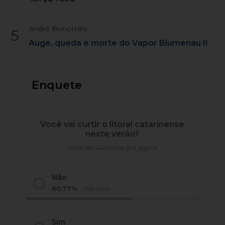
André Bonomini
5
Auge, queda e morte do Vapor Blumenau II
Enquete
Você vai curtir o litoral catarinense
neste verão?
Total de 441 votos até agora
Não
60,77%
(268 votos)
Sim