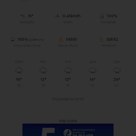
15°
0.45km/h
100%
Sensação
Vento
Umidade
100%
06h51
05h52
(2.08mm)
Chance de chuva
Nascer do sol
Pôr do sol
DOM
SEG
TER
QUA
QUI
16°
12°
12°
14°
24°
11°
11°
11°
11°
14°
Atualizado às 00h01
PUBLICIDADE