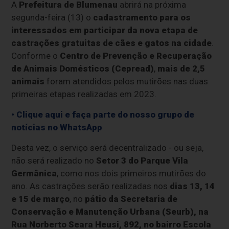
A
Prefeitura de Blumenau
abrirá na próxima
segunda-feira (13) o
cadastramento para os
interessados em participar da nova etapa de
castrações gratuitas de cães e gatos na cidade
.
Conforme o
Centro de Prevenção e Recuperação
de Animais Domésticos (Cepread)
,
mais de 2,5
animais
foram atendidos pelos mutirões nas duas
primeiras etapas realizadas em 2023.
• Clique aqui e faça parte do nosso grupo de
notícias no WhatsApp
Desta vez, o serviço será decentralizado - ou seja,
não será realizado no
Setor 3 do Parque Vila
Germânica
, como nos dois primeiros mutirões do
ano. As castrações serão realizadas nos
dias 13, 14
e 15 de março
, no
pátio da Secretaria de
Conservação e Manutenção Urbana (Seurb), na
Rua Norberto Seara Heusi, 892, no bairro Escola