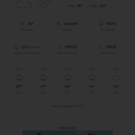
16°
Mín.
19°
Máx.
29°
16°
1.4km/h
100%
Sensação
Vento
Umidade
12%
06h53
05h51
(0mm)
Chance de chuva
Nascer do sol
Pôr do sol
SEX
SÁB
DOM
SEG
TER
27°
17°
16°
13°
13°
14°
14°
12°
11°
10°
Atualizado às 21h01
PUBLICIDADE