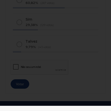
60,82%
(267 votos)
Sim
29,38%
(129 votos)
Talvez
9,79%
(43 votos)