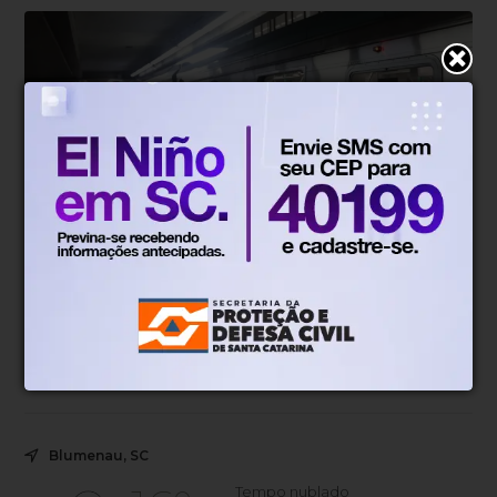
Geral
Há 1 dia
Termina a greve nas linhas de trens
em São Paulo
Sindicato mantém estado de greve para acompanhar
acordo
Blumenau, SC
Tempo nublado