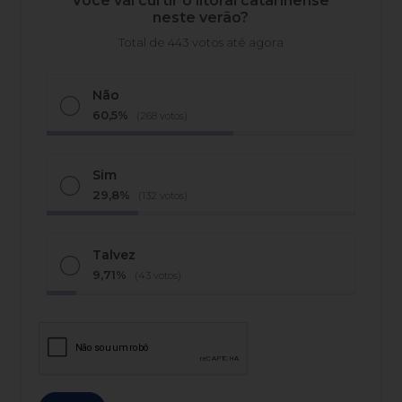
Você vai curtir o litoral catarinense
neste verão?
Total de 443 votos até agora
Não
60,5%
(268 votos)
Sim
29,8%
(132 votos)
Talvez
9,71%
(43 votos)