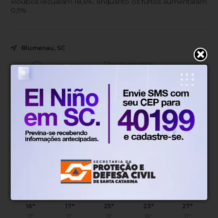
Roubos recuaram 18,6%; enquanto os furtos aumentaram
0,9%
Blumenau, SC
13°
Chuvas esparsas
Mín.
11°
Máx.
14°
13°
0.56km/h
100%
Sensação
Vento
Umidade
20%
06h50
05h53
(0.28mm)
Chance de chuva
Nascer do sol
Pôr do sol
TER
QUA
QUI
SEX
SÁB
16°
17°
25°
23°
27°
11°
11°
13°
16°
17°