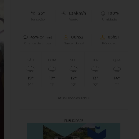
25°
1.34km/h
100%
Sensação
Vento
Umidade
45%
06h52
05h51
(0.1mm)
Chance de chuva
Nascer do sol
Pôr do sol
SÁB
DOM
SEG
TER
QUA
19°
17°
12°
13°
14°
14°
11°
10°
10°
11°
Atualizado às 12h01
PUBLICIDADE