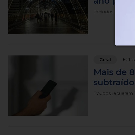
ano para 
Períodos vão de 21 
Geral
Há 1 di
Mais de 8
subtraído
Roubos recuaram 1