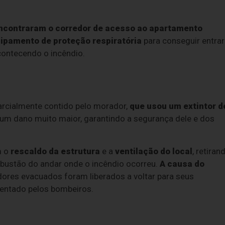
ncontraram o corredor de acesso ao apartamento
ipamento de proteção respiratória
para conseguir entrar
contecendo o incêndio.
parcialmente contido pelo morador,
que usou um extintor d
 um dano muito maior, garantindo a segurança dele e dos
m o
rescaldo da estrutura
e a
ventilação do local
, retiran
bustão do andar onde o incêndio ocorreu.
A causa do
dores evacuados foram liberados a voltar para seus
ientado pelos bombeiros.