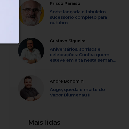
Prisco Paraíso
Sorte lançada e tabuleiro
sucessório completo para
outubro
Gustavo Siqueira
Aniversários, sorrisos e
celebrações: Confira quem
esteve em alta nesta semana
em SC
Andre Bonomini
Auge, queda e morte do
Vapor Blumenau II
Mais lidas