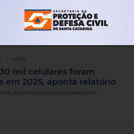
servidores públicos
a 25/12 e de 28/12 a 1º de janeiro de 2027
a
Em Geral
30 mil celulares foram
s em 2025, aponta relatório
8,6%; enquanto os furtos aumentaram 0,9%