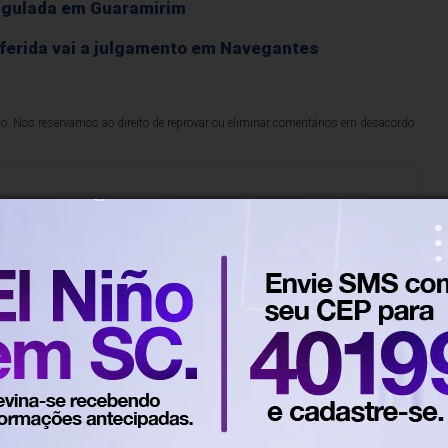
ngulada em Guaramirim
 ferida vai a julgamento em Navegantes
lo. Nos reservamos ao direito de reprovar ou eliminar comentários em desacordo
500
caracteres restantes.
ra
Em Geral
ndo será o recesso de fim de