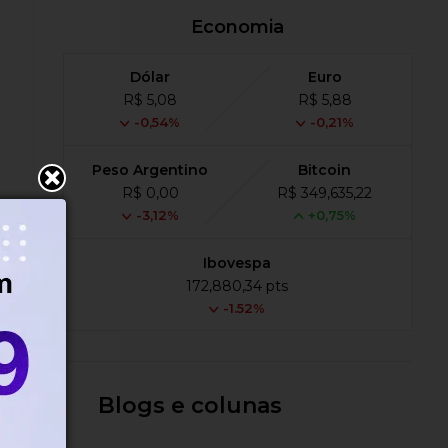
Economia
Dólar
Euro
R$ 5,08
R$ 5,88
-0,54%
-0,21%
Peso Argentino
Bitcoin
R$ 0,00
R$ 349,635,22
-3,12%
+0,75%
Ibovespa
172,880,34 pts
-1.52%
Blogs e colunas