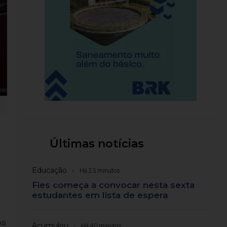
Últimas notícias
º
Educação
Há 23 minutos
Fies começa a convocar nesta sexta
estudantes em lista de espera
ós
Acumulou
Há 40 minutos