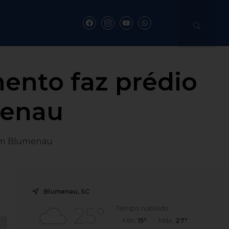
ento faz prédio
menau
 em Blumenau
Blumenau, SC
25°
Tempo nublado
Mín.
15°
Máx.
27°