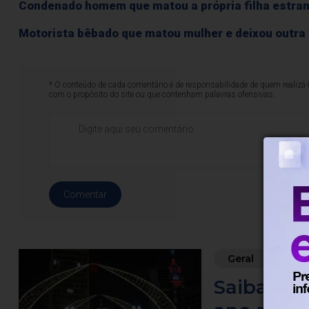
Condenado homem que matou a própria filha estra
Motorista bêbado que matou mulher e deixou outra
* O conteúdo de cada comentário é de responsabilidade de quem realizá-
com o propósito do site ou que contenham palavras ofensivas.
Comentar
Geral
Há 1 ho
Saiba qua