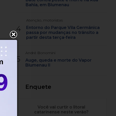
Bahia, em Blumenau
Atenção, motoristas
4
Entorno do Parque Vila Germânica
passa por mudanças no trânsito a
partir desta terça-feira
André Bonomini
5
Auge, queda e morte do Vapor
Blumenau II
Enquete
Você vai curtir o litoral
catarinense neste verão?