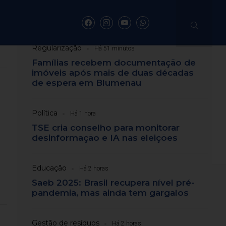
Emerson Luis
Há 36 minutos
Normalidade
Regularização
Há 51 minutos
Famílias recebem documentação de
ndeza da Vila
imóveis após mais de duas décadas
de espera em Blumenau
Política
Há 1 hora
TSE cria conselho para monitorar
desinformação e IA nas eleições
a
Educação
Há 2 horas
Saeb 2025: Brasil recupera nível pré-
pandemia, mas ainda tem gargalos
Gestão de resíduos
Há 2 horas