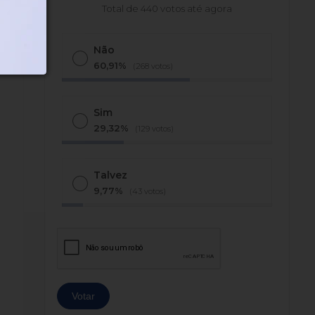
Total de 440 votos até agora
Não
60,91%
(268 votos)
Sim
29,32%
(129 votos)
Talvez
9,77%
(43 votos)