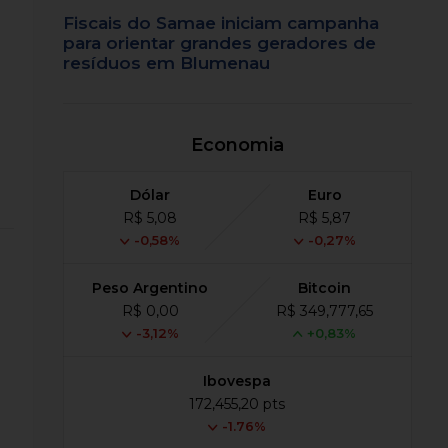
Fiscais do Samae iniciam campanha
para orientar grandes geradores de
resíduos em Blumenau
Economia
Dólar
Euro
R$ 5,08
R$ 5,87
-0,58%
-0,27%
Peso Argentino
Bitcoin
R$ 0,00
R$ 349,777,65
-3,12%
+0,83%
Ibovespa
172,455,20 pts
-1.76%