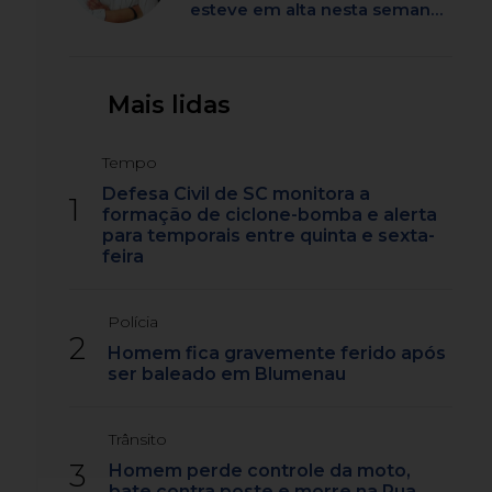
esteve em alta nesta semana
em SC
Mais lidas
Tempo
Defesa Civil de SC monitora a
1
formação de ciclone-bomba e alerta
para temporais entre quinta e sexta-
feira
Polícia
2
Homem fica gravemente ferido após
ser baleado em Blumenau
Trânsito
3
Homem perde controle da moto,
bate contra poste e morre na Rua