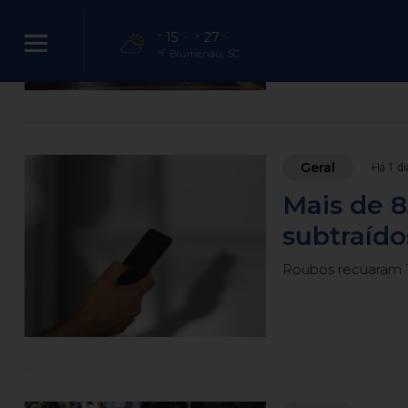
Períodos vão de 21 
15
27
°C
°C
Blumenau, SC
Blumenau vis
Geral
Há 1 di
Mais de 8
subtraído
Roubos recuaram 1