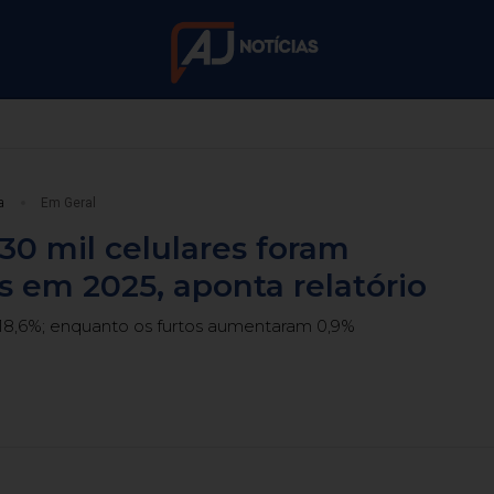
a 25/12 e de 28/12 a 1º de janeiro de 2027
ta do alto: A gra
a
Em Geral
Germânica
30 mil celulares foram
s em 2025, aponta relatório
Blumenau vista do alto: A grandeza da Vila Germânic
8,6%; enquanto os furtos aumentaram 0,9%