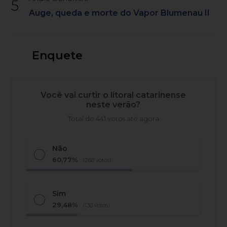
5
Auge, queda e morte do Vapor Blumenau II
Enquete
Você vai curtir o litoral catarinense
neste verão?
Total de 441 votos até agora
Não
60,77%
(268 votos)
Sim
29,48%
(130 votos)