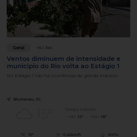
Geral
Há 2 dias
Ventos diminuem de intensidade e
município do Rio volta ao Estágio 1
No Estágio 1 não há ocorrências de grande impacto
Blumenau, SC
15°
Tempo nublado
Mín.
12°
Máx.
18°
15°
0.45km/h
100%