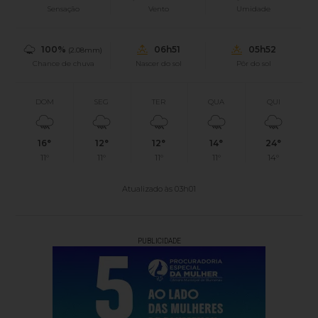
Sensação
Vento
Umidade
100%
06h51
05h52
(2.08mm)
Chance de chuva
Nascer do sol
Pôr do sol
DOM
SEG
TER
QUA
QUI
16°
12°
12°
14°
24°
11°
11°
11°
11°
14°
Atualizado às 03h01
PUBLICIDADE