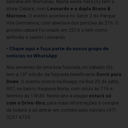
semana em Blumenau. Nesta sexta-feira (5) tem o
show Cabaré, com
Leonardo e a dupla Bruno &
Marrone.
O evento acontece no Setor 2 do Parque
Vila Germânica, com abertura dos portões às 21h. O
projeto cabaré foi criado em 2016 e tem como
anfitrião o cantor Leonardo.
• Clique aqui e faça parte do nosso grupo de
notícias no WhatsApp
Aos amantes de uma boa feijoada, no sábado (6),
tem a 10ª edição da feijoada beneficente
Sorrir para
Down
. O evento ocorre na Rivage, na Rua 25 de julho,
907, no bairro Itoupava Norte, com início às 11h e
término às 13h30. Neste ano a equipe
estará só
com o Drive-thru
, para mais informações e compra
de tickets é só entrar em contato pelo número (47)
3237 4729.