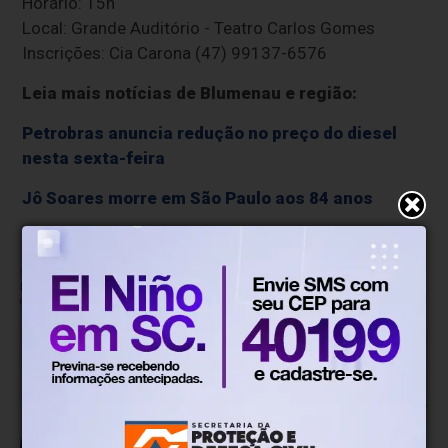
Horário: 15h
Local: Grande Auditório - Teatro Carlos Gomes
Inscrições: Cia Carona (47) 99137-6576
Leia mais notícias de Blumenau e região:
Petrobras anuncia redução no preço do diesel
nesta sexta-feira
Jô Soares morre em São Paulo aos 84 anos
* O conteúdo de cada comentário é de responsabilidade de quem realizá-lo.
Nos reservamos ao direito de reprovar ou eliminar comentários em desacordo
com o propósito do site ou que contenham palavras ofensivas.
500
caracteres restantes.
Comentar