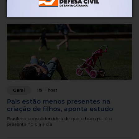
Geral
Há 11 horas
Pais estão menos presentes na
criação de filhos, aponta estudo
Brasileiro consolidou ideia de que o bom pai é o
presente no dia a dia